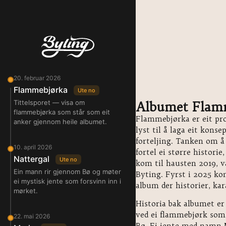
20. februar 2026
Flammebjørka
Ute no
Tittelsporet — visa om
Albumet Flam
flammebjørka som står som eit
Flammebjørka er eit pros
anker gjennom heile albumet.
lyst til å laga eit konse
forteljing. Tanken om å
10. april 2026
fortel ei større histori
Nattergal
Ute no
kom til hausten 2019, v
Ein mann rir gjennom Bø og møter
Byting. Fyrst i 2025 ko
ei mystisk jente som forsvinn inn i
album der historier, ka
mørket.
Historia bak albumet er 
ved ei flammebjørk som 
22. mai 2026
Bø. Ei jente med namn Ma