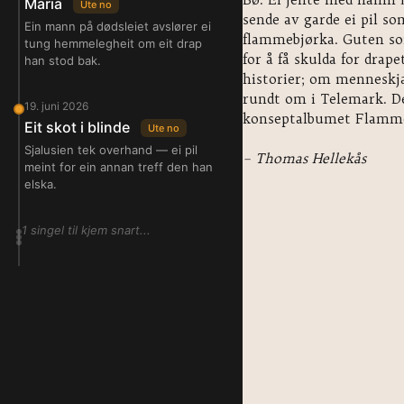
Maria
Ute no
sende av garde ei pil s
Ein mann på dødsleiet avslører ei
flammebjørka. Guten som
tung hemmelegheit om eit drap
for å få skulda for drap
han stod bak.
historier; om menneskj
rundt om i Telemark. De
19. juni 2026
konseptalbumet Flamme
Eit skot i blinde
Ute no
Sjalusien tek overhand — ei pil
– Thomas Hellekås
meint for ein annan treff den han
elska.
1 singel til kjem snart...