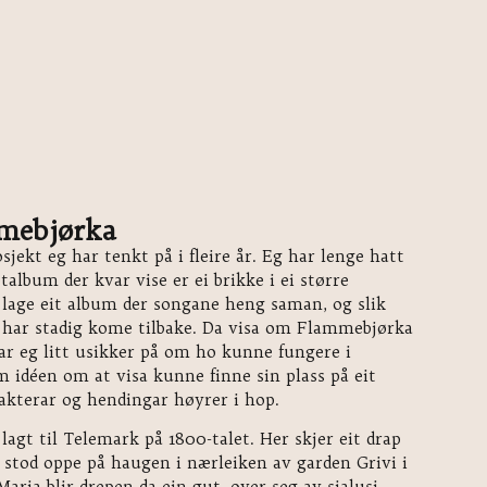
mebjørka
jekt eg har tenkt på i fleire år. Eg har lenge hatt
ptalbum der kvar vise er ei brikke i ei større
 lage eit album der songane heng saman, og slik
e, har stadig kome tilbake. Da visa om Flammebjørka
ar eg litt usikker på om ho kunne fungere i
m idéen om at visa kunne finne sin plass på eit
rakterar og hendingar høyrer i hop.
lagt til Telemark på 1800-talet. Her skjer eit drap
stod oppe på haugen i nærleiken av garden Grivi i
ria blir drepen da ein gut, over seg av sjalusi,